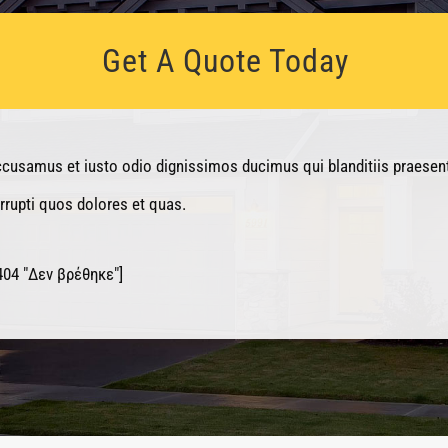
Get A Quote Today
ccusamus et iusto odio dignissimos ducimus qui blanditiis praese
orrupti quos dolores et quas.
404 "Δεν βρέθηκε"]