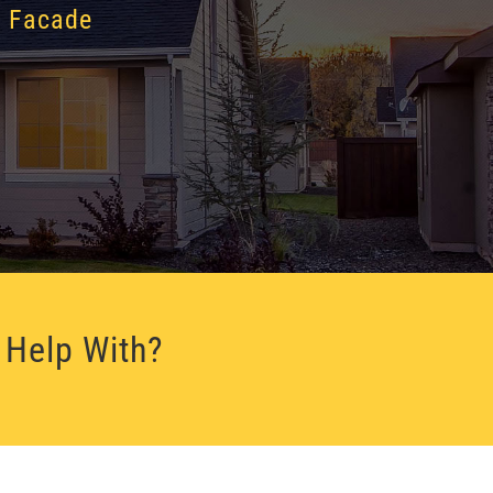
g Facade
 Help With?