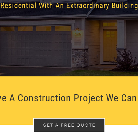
Residential With An Extraordinary Buildin
e A Construction Project We Can
GET A FREE QUOTE