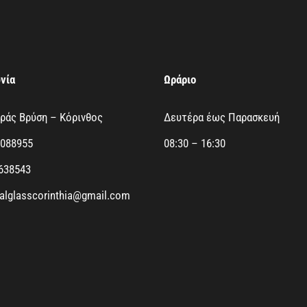
νία
Ωράριο
υράς Βρύση – Κόρινθος
Δευτέρα έως Παρασκευή
1088955
08:30 – 16:30
4638543
talglasscorinthia@gmail.com