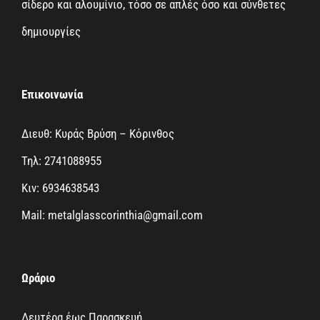
σίδερο και αλουμίνιο, τόσο σε απλές όσο και σύνθετες
δημιουργίες
Επικοινωνία
Διευθ: Κυράς Βρύση – Κόρινθος
Τηλ: 2741088955
Κιν: 6934638543
Mail: metalglasscorinthia@gmail.com
Ωράριο
Δευτέρα έως Παρασκευή