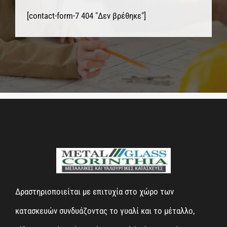
[contact-form-7 404 "Δεν βρέθηκε"]
Δραστηριοποιείται με επιτυχία στο χώρο των
κατασκευών συνδυάζοντας το γυαλί και το μέταλλο,