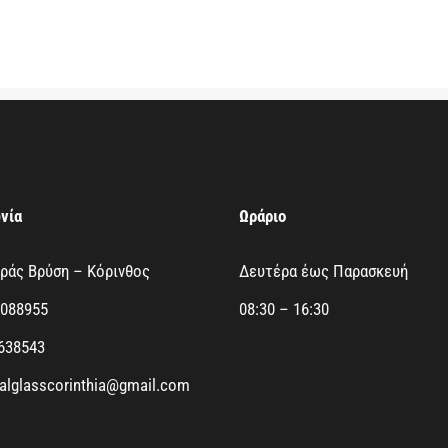
νία
Ωράριο
υράς Βρύση – Κόρινθος
Δευτέρα έως Παρασκευή
1088955
08:30 – 16:30
4638543
talglasscorinthia@gmail.com