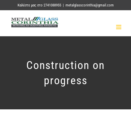
Skip
Καλέστε μας στο 2741088955
|
metalglasscorinthia@gmail.com
to
content
Construction on
progress