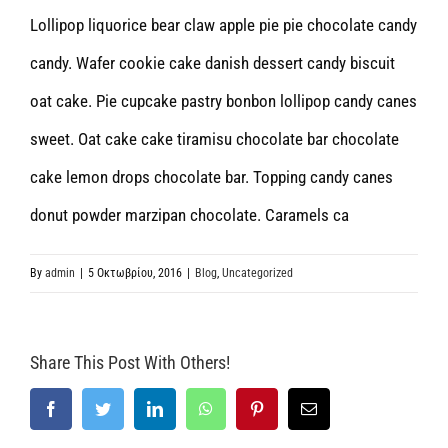
Lollipop liquorice bear claw apple pie pie chocolate candy
candy. Wafer cookie cake danish dessert candy biscuit
oat cake. Pie cupcake pastry bonbon lollipop candy canes
sweet. Oat cake cake tiramisu chocolate bar chocolate
cake lemon drops chocolate bar. Topping candy canes
donut powder marzipan chocolate. Caramels ca
By
admin
|
5 Οκτωβρίου, 2016
|
Blog
,
Uncategorized
Share This Post With Others!
Facebook
Twitter
LinkedIn
WhatsApp
Pinterest
Email